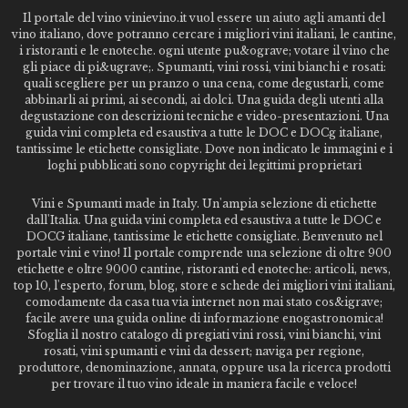
Il portale del vino vinievino.it vuol essere un aiuto agli amanti del
vino italiano, dove potranno cercare i migliori vini italiani, le cantine,
i ristoranti e le enoteche. ogni utente pu&ograve; votare il vino che
gli piace di pi&ugrave;. Spumanti, vini rossi, vini bianchi e rosati:
quali scegliere per un pranzo o una cena, come degustarli, come
abbinarli ai primi, ai secondi, ai dolci. Una guida degli utenti alla
degustazione con descrizioni tecniche e video-presentazioni. Una
guida vini completa ed esaustiva a tutte le DOC e DOCg italiane,
tantissime le etichette consigliate. Dove non indicato le immagini e i
loghi pubblicati sono copyright dei legittimi proprietari
Vini e Spumanti made in Italy. Un'ampia selezione di etichette
dall'Italia. Una guida vini completa ed esaustiva a tutte le DOC e
DOCG italiane, tantissime le etichette consigliate. Benvenuto nel
portale vini e vino! Il portale comprende una selezione di oltre 900
etichette e oltre 9000 cantine, ristoranti ed enoteche: articoli, news,
top 10, l'esperto, forum, blog, store e schede dei migliori vini italiani,
comodamente da casa tua via internet non mai stato cos&igrave;
facile avere una guida online di informazione enogastronomica!
Sfoglia il nostro catalogo di pregiati vini rossi, vini bianchi, vini
rosati, vini spumanti e vini da dessert; naviga per regione,
produttore, denominazione, annata, oppure usa la ricerca prodotti
per trovare il tuo vino ideale in maniera facile e veloce!