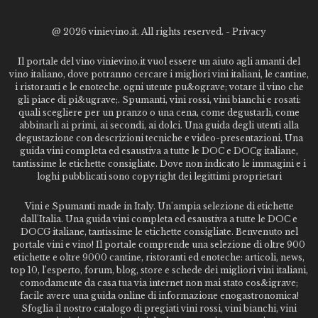
@
2026 vinievino.it. All rights reserved. -
Privacy
Il portale del vino vinievino.it vuol essere un aiuto agli amanti del
vino italiano, dove potranno cercare i migliori vini italiani, le cantine,
i ristoranti e le enoteche. ogni utente pu&ograve; votare il vino che
gli piace di pi&ugrave;. Spumanti, vini rossi, vini bianchi e rosati:
quali scegliere per un pranzo o una cena, come degustarli, come
abbinarli ai primi, ai secondi, ai dolci. Una guida degli utenti alla
degustazione con descrizioni tecniche e video-presentazioni. Una
guida vini completa ed esaustiva a tutte le DOC e DOCg italiane,
tantissime le etichette consigliate. Dove non indicato le immagini e i
loghi pubblicati sono copyright dei legittimi proprietari
Vini e Spumanti made in Italy. Un'ampia selezione di etichette
dall'Italia. Una guida vini completa ed esaustiva a tutte le DOC e
DOCG italiane, tantissime le etichette consigliate. Benvenuto nel
portale vini e vino! Il portale comprende una selezione di oltre 900
etichette e oltre 9000 cantine, ristoranti ed enoteche: articoli, news,
top 10, l'esperto, forum, blog, store e schede dei migliori vini italiani,
comodamente da casa tua via internet non mai stato cos&igrave;
facile avere una guida online di informazione enogastronomica!
Sfoglia il nostro catalogo di pregiati vini rossi, vini bianchi, vini