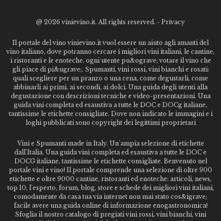
@
2026 vinievino.it. All rights reserved. -
Privacy
Il portale del vino vinievino.it vuol essere un aiuto agli amanti del
vino italiano, dove potranno cercare i migliori vini italiani, le cantine,
i ristoranti e le enoteche. ogni utente pu&ograve; votare il vino che
gli piace di pi&ugrave;. Spumanti, vini rossi, vini bianchi e rosati:
quali scegliere per un pranzo o una cena, come degustarli, come
abbinarli ai primi, ai secondi, ai dolci. Una guida degli utenti alla
degustazione con descrizioni tecniche e video-presentazioni. Una
guida vini completa ed esaustiva a tutte le DOC e DOCg italiane,
tantissime le etichette consigliate. Dove non indicato le immagini e i
loghi pubblicati sono copyright dei legittimi proprietari
Vini e Spumanti made in Italy. Un'ampia selezione di etichette
dall'Italia. Una guida vini completa ed esaustiva a tutte le DOC e
DOCG italiane, tantissime le etichette consigliate. Benvenuto nel
portale vini e vino! Il portale comprende una selezione di oltre 900
etichette e oltre 9000 cantine, ristoranti ed enoteche: articoli, news,
top 10, l'esperto, forum, blog, store e schede dei migliori vini italiani,
comodamente da casa tua via internet non mai stato cos&igrave;
facile avere una guida online di informazione enogastronomica!
Sfoglia il nostro catalogo di pregiati vini rossi, vini bianchi, vini