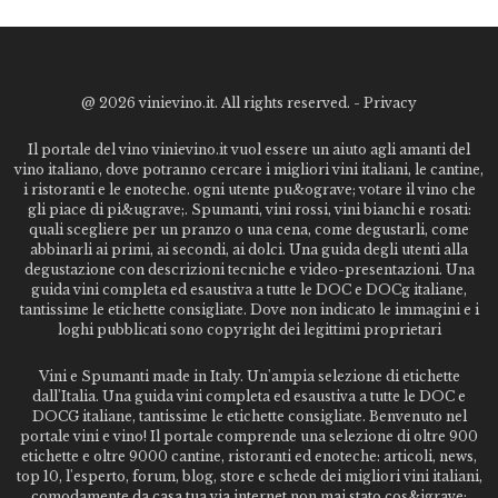
@
2026 vinievino.it. All rights reserved. -
Privacy
Il portale del vino vinievino.it vuol essere un aiuto agli amanti del
vino italiano, dove potranno cercare i migliori vini italiani, le cantine,
i ristoranti e le enoteche. ogni utente pu&ograve; votare il vino che
gli piace di pi&ugrave;. Spumanti, vini rossi, vini bianchi e rosati:
quali scegliere per un pranzo o una cena, come degustarli, come
abbinarli ai primi, ai secondi, ai dolci. Una guida degli utenti alla
degustazione con descrizioni tecniche e video-presentazioni. Una
guida vini completa ed esaustiva a tutte le DOC e DOCg italiane,
tantissime le etichette consigliate. Dove non indicato le immagini e i
loghi pubblicati sono copyright dei legittimi proprietari
Vini e Spumanti made in Italy. Un'ampia selezione di etichette
dall'Italia. Una guida vini completa ed esaustiva a tutte le DOC e
DOCG italiane, tantissime le etichette consigliate. Benvenuto nel
portale vini e vino! Il portale comprende una selezione di oltre 900
etichette e oltre 9000 cantine, ristoranti ed enoteche: articoli, news,
top 10, l'esperto, forum, blog, store e schede dei migliori vini italiani,
comodamente da casa tua via internet non mai stato cos&igrave;