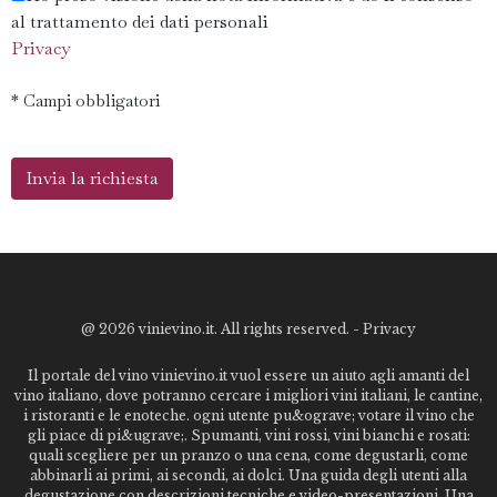
al trattamento dei dati personali
Privacy
* Campi obbligatori
@
2026 vinievino.it. All rights reserved. -
Privacy
Il portale del vino vinievino.it vuol essere un aiuto agli amanti del
vino italiano, dove potranno cercare i migliori vini italiani, le cantine,
i ristoranti e le enoteche. ogni utente pu&ograve; votare il vino che
gli piace di pi&ugrave;. Spumanti, vini rossi, vini bianchi e rosati:
quali scegliere per un pranzo o una cena, come degustarli, come
abbinarli ai primi, ai secondi, ai dolci. Una guida degli utenti alla
degustazione con descrizioni tecniche e video-presentazioni. Una