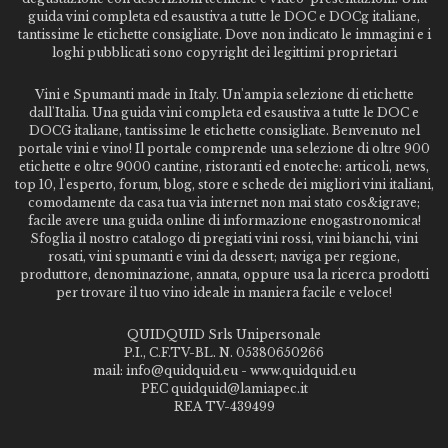
guida vini completa ed esaustiva a tutte le DOC e DOCg italiane,
tantissime le etichette consigliate. Dove non indicato le immagini e i
loghi pubblicati sono copyright dei legittimi proprietari
Vini e Spumanti made in Italy. Un'ampia selezione di etichette
dall'Italia. Una guida vini completa ed esaustiva a tutte le DOC e
DOCG italiane, tantissime le etichette consigliate. Benvenuto nel
portale vini e vino! Il portale comprende una selezione di oltre 900
etichette e oltre 9000 cantine, ristoranti ed enoteche: articoli, news,
top 10, l'esperto, forum, blog, store e schede dei migliori vini italiani,
comodamente da casa tua via internet non mai stato cos&igrave;
facile avere una guida online di informazione enogastronomica!
Sfoglia il nostro catalogo di pregiati vini rossi, vini bianchi, vini
rosati, vini spumanti e vini da dessert; naviga per regione,
produttore, denominazione, annata, oppure usa la ricerca prodotti
per trovare il tuo vino ideale in maniera facile e veloce!
QUIDQUID Srls Unipersonale
P.I., C.F.TV-BL. N. 05380650266
mail: info@quidquid.eu - www.quidquid.eu
PEC quidquid@lamiapec.it
REA TV-439499