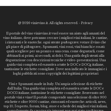
@
2026 vinievino.it. All rights reserved. -
Privacy
Il portale del vino vinievino.it vuol essere un aiuto agli amanti del
vino italiano, dove potranno cercare i migliori vini italiani, le cantine,
i ristoranti e le enoteche. ogni utente pu&ograve; votare il vino che
gli piace di pi&ugrave;. Spumanti, vini rossi, vini bianchi e rosati:
quali scegliere per un pranzo o una cena, come degustarli, come
abbinarli ai primi, ai secondi, ai dolci. Una guida degli utenti alla
degustazione con descrizioni tecniche e video-presentazioni. Una
guida vini completa ed esaustiva a tutte le DOC e DOCg italiane,
tantissime le etichette consigliate. Dove non indicato le immagini e i
loghi pubblicati sono copyright dei legittimi proprietari
Vini e Spumanti made in Italy. Un'ampia selezione di etichette
dall'Italia. Una guida vini completa ed esaustiva a tutte le DOC e
DOCG italiane, tantissime le etichette consigliate. Benvenuto nel
portale vini e vino! Il portale comprende una selezione di oltre 900
etichette e oltre 9000 cantine, ristoranti ed enoteche: articoli, news,
top 10, l'esperto, forum, blog, store e schede dei migliori vini italiani,
comodamente da casa tua via internet non mai stato cos&igrave;