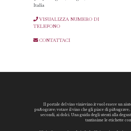
Italia
VISUALIZZA NUMERO DI
TELEFONO
CONTATTACI
Il portale del vino vinievino.it vuol essere un aiut
pu&ograve; votare il vino che gli piace di pi&ugrave;. 
secondi, ai dolci. Una guida degli utenti alla degu
tantissime le etichette co