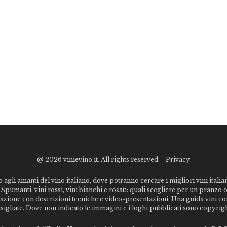
@
2026 vinievino.it. All rights reserved. -
Privacy
o agli amanti del vino italiano, dove potranno cercare i migliori vini italiani
Spumanti, vini rossi, vini bianchi e rosati: quali scegliere per un pranzo 
stazione con descrizioni tecniche e video-presentazioni. Una guida vini c
nsigliate. Dove non indicato le immagini e i loghi pubblicati sono copyrigh