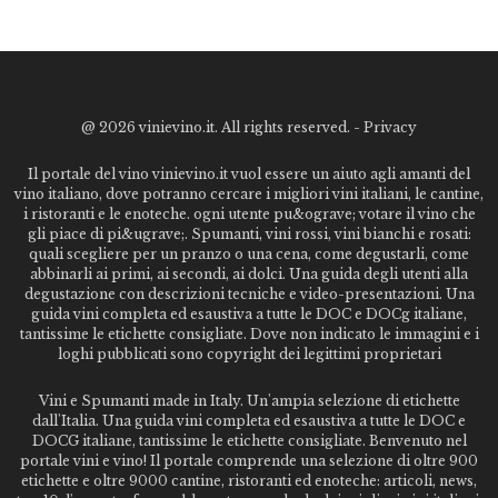
@
2026 vinievino.it. All rights reserved. -
Privacy
Il portale del vino vinievino.it vuol essere un aiuto agli amanti del
vino italiano, dove potranno cercare i migliori vini italiani, le cantine,
i ristoranti e le enoteche. ogni utente pu&ograve; votare il vino che
gli piace di pi&ugrave;. Spumanti, vini rossi, vini bianchi e rosati:
quali scegliere per un pranzo o una cena, come degustarli, come
abbinarli ai primi, ai secondi, ai dolci. Una guida degli utenti alla
degustazione con descrizioni tecniche e video-presentazioni. Una
guida vini completa ed esaustiva a tutte le DOC e DOCg italiane,
tantissime le etichette consigliate. Dove non indicato le immagini e i
loghi pubblicati sono copyright dei legittimi proprietari
Vini e Spumanti made in Italy. Un'ampia selezione di etichette
dall'Italia. Una guida vini completa ed esaustiva a tutte le DOC e
DOCG italiane, tantissime le etichette consigliate. Benvenuto nel
portale vini e vino! Il portale comprende una selezione di oltre 900
etichette e oltre 9000 cantine, ristoranti ed enoteche: articoli, news,